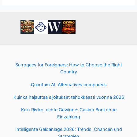
ATMs
profitability
and
ROI
comparison
Surrogacy for Foreigners: How to Choose the Right
Country
Quantum AI: Alternatives comparées
Kuinka hajauttaa sijoitukset tehokkaasti vuonna 2026
Kein Risiko, echte Gewinne: Casino Boni ohne
Einzahlung
Intelligente Geldanlage 2026: Trends, Chancen und
Strategien