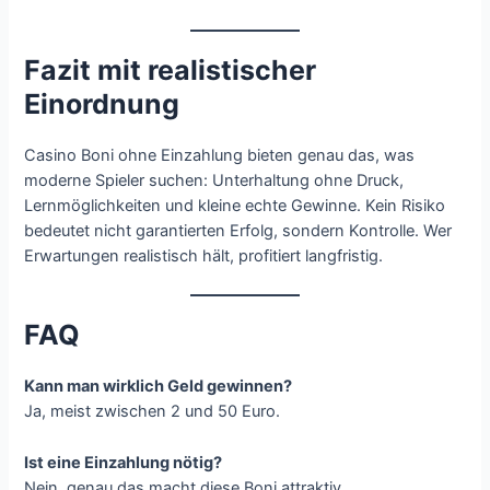
Fazit mit realistischer
Einordnung
Casino Boni ohne Einzahlung bieten genau das, was
moderne Spieler suchen: Unterhaltung ohne Druck,
Lernmöglichkeiten und kleine echte Gewinne. Kein Risiko
bedeutet nicht garantierten Erfolg, sondern Kontrolle. Wer
Erwartungen realistisch hält, profitiert langfristig.
FAQ
Kann man wirklich Geld gewinnen?
Ja, meist zwischen 2 und 50 Euro.
Ist eine Einzahlung nötig?
Nein, genau das macht diese Boni attraktiv.