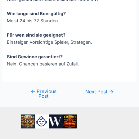
Wie lange sind Boni gültig?
Meist 24 bis 72 Stunden.
Für wen sind sie geeignet?
Einsteiger, vorsichtige Spieler, Strategen.
Sind Gewinne garantiert?
Nein, Chancen basieren auf Zufall.
←
Previous
Post
Next Post
→
Post
navigation