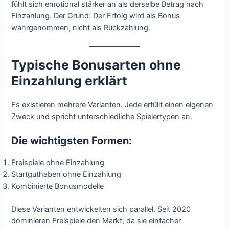
fühlt sich emotional stärker an als derselbe Betrag nach
Einzahlung. Der Grund: Der Erfolg wird als Bonus
wahrgenommen, nicht als Rückzahlung.
Typische Bonusarten ohne
Einzahlung erklärt
Es existieren mehrere Varianten. Jede erfüllt einen eigenen
Zweck und spricht unterschiedliche Spielertypen an.
Die wichtigsten Formen:
Freispiele ohne Einzahlung
Startguthaben ohne Einzahlung
Kombinierte Bonusmodelle
Diese Varianten entwickelten sich parallel. Seit 2020
dominieren Freispiele den Markt, da sie einfacher