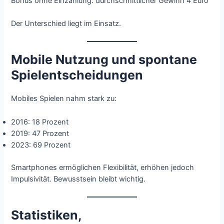
Bonus ohne Einzahlung: durchschnittlicher Gewinn 4 Euro
Der Unterschied liegt im Einsatz.
Mobile Nutzung und spontane
Spielentscheidungen
Mobiles Spielen nahm stark zu:
2016: 18 Prozent
2019: 47 Prozent
2023: 69 Prozent
Smartphones ermöglichen Flexibilität, erhöhen jedoch
Impulsivität. Bewusstsein bleibt wichtig.
Statistiken,