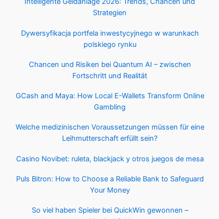
Intelligente Geldanlage 2026: Trends, Chancen und
Strategien
Dywersyfikacja portfela inwestycyjnego w warunkach
polskiego rynku
Chancen und Risiken bei Quantum AI – zwischen
Fortschritt und Realität
GCash and Maya: How Local E-Wallets Transform Online
Gambling
Welche medizinischen Voraussetzungen müssen für eine
Leihmutterschaft erfüllt sein?
Casino Novibet: ruleta, blackjack y otros juegos de mesa
Puls Bitron: How to Choose a Reliable Bank to Safeguard
Your Money
So viel haben Spieler bei QuickWin gewonnen –