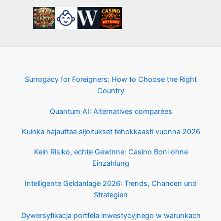
demo
at
Barcelona
Surrogacy for Foreigners: How to Choose the Right
Country
Quantum AI: Alternatives comparées
Kuinka hajauttaa sijoitukset tehokkaasti vuonna 2026
Kein Risiko, echte Gewinne: Casino Boni ohne
Einzahlung
Intelligente Geldanlage 2026: Trends, Chancen und
Strategien
Dywersyfikacja portfela inwestycyjnego w warunkach