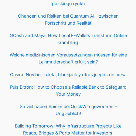
polskiego rynku
Chancen und Risiken bei Quantum AI – zwischen
Fortschritt und Realität
GCash and Maya: How Local E-Wallets Transform Online
Gambling
Welche medizinischen Voraussetzungen müssen für eine
Leihmutterschaft erfüllt sein?
Casino Novibet: ruleta, blackjack y otros juegos de mesa
Puls Bitron: How to Choose a Reliable Bank to Safeguard
Your Money
So viel haben Spieler bei QuickWin gewonnen –
Unglaublich!
Building Tomorrow: Why Infrastructure Projects Like
Roads, Bridges & Ports Matter for Investors