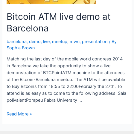
Bitcoin ATM live demo at
Barcelona
barcelona
,
demo
,
live
,
meetup
,
mwc
,
presentation
/ By
Sophia Brown
Matching the last day of the mobile world congress 2014
in Barcelona,we take the opportunity to show a live
demonstration of BTCPointATM machine to the attendees
of the Bitcoin-Barcelona meetup. The ATM will be available
to Buy Bitcoins from 18:55 to 22:00February the 27th. To
attend is as easy as to come to the following address: Sala
polivalentPompeu Fabra University …
Bitcoin
Read More »
ATM
live