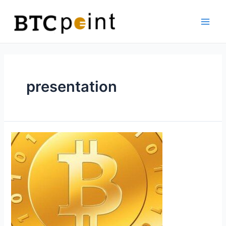
Skip
Bitcoin
to
ATM
content
Main
Men
presentation