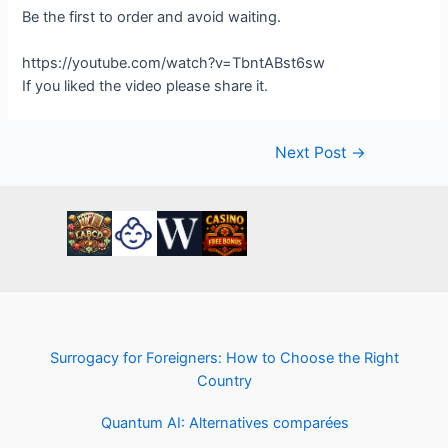
Be the first to order and avoid waiting.
https://youtube.com/watch?v=TbntABst6sw
If you liked the video please share it.
Post
Next Post
→
navigation
Surrogacy for Foreigners: How to Choose the Right
Country
Quantum AI: Alternatives comparées